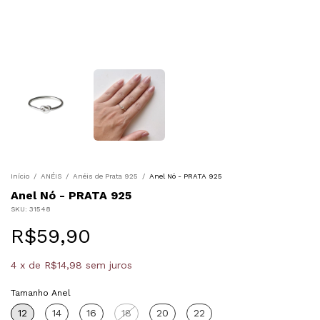
Início
/
ANÉIS
/
Anéis de Prata 925
/
Anel Nó - PRATA 925
Anel Nó - PRATA 925
SKU:
31548
R$59,90
4
x
de
R$14,98
sem juros
Tamanho Anel
12
14
16
18
20
22