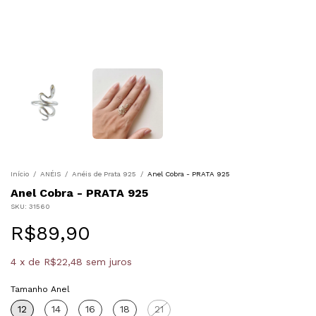
Início
/
ANÉIS
/
Anéis de Prata 925
/
Anel Cobra - PRATA 925
Anel Cobra - PRATA 925
SKU:
31560
R$89,90
4
x
de
R$22,48
sem juros
Tamanho Anel
12
14
16
18
21