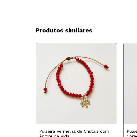
Produtos similares
ESGOTADO
ristais com
Puls
Pulseira Vermelha de Cristais com
Cora
Árvore da Vida