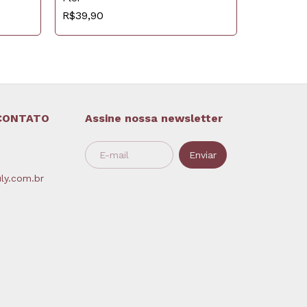
Pulseira 
R$39,90
R$29,90
CONTATO
Assine nossa newsletter
ly.com.br