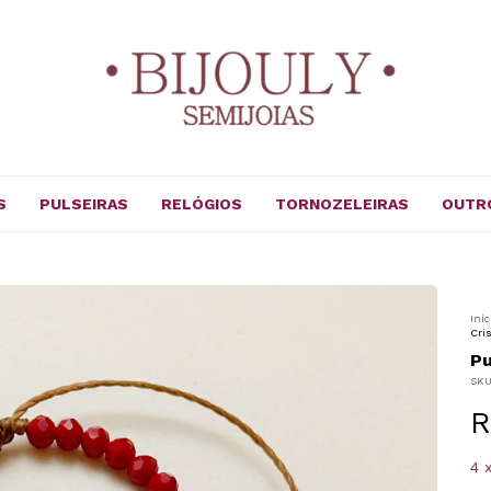
S
PULSEIRAS
RELÓGIOS
TORNOZELEIRAS
OUTR
Iníc
Cri
Pu
SK
R
4