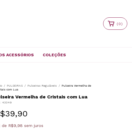
(
0
)
OS ACESSÓRIOS
COLEÇÕES
io
/
PULSEIRAS
/
Pulseiras Reguláveis
/
Pulseira Vermelha de
stais com Lua
lseira Vermelha de Cristais com Lua
U:
43349
$39,90
x
de
R$9,98
sem juros