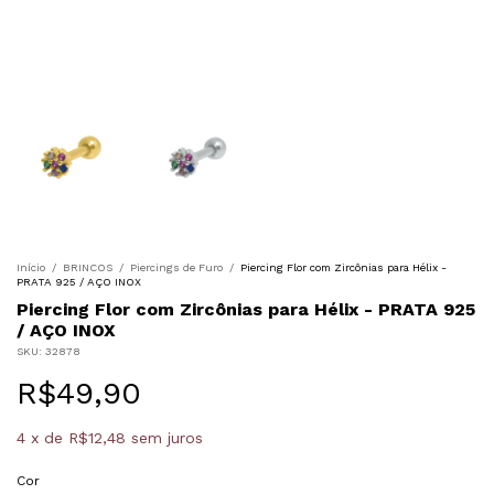
Início
/
BRINCOS
/
Piercings de Furo
/
Piercing Flor com Zircônias para Hélix -
PRATA 925 / AÇO INOX
Piercing Flor com Zircônias para Hélix - PRATA 925
/ AÇO INOX
SKU:
32878
R$49,90
4
x
de
R$12,48
sem juros
Cor