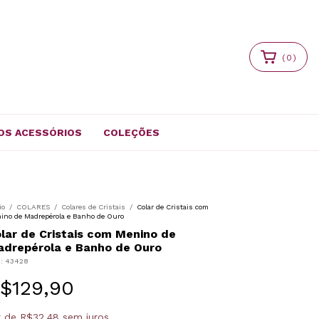
(
0
)
OS ACESSÓRIOS
COLEÇÕES
io
/
COLARES
/
Colares de Cristais
/
Colar de Cristais com
ino de Madrepérola e Banho de Ouro
lar de Cristais com Menino de
drepérola e Banho de Ouro
U:
43428
$129,90
x
de
R$32,48
sem juros