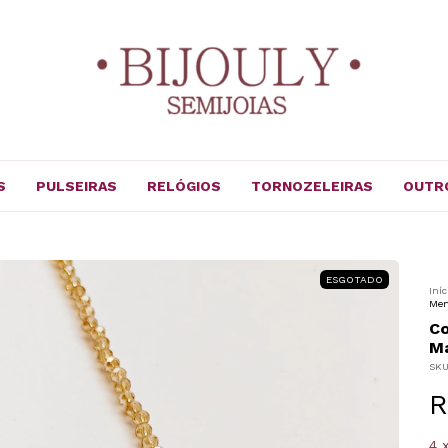
S
PULSEIRAS
RELÓGIOS
TORNOZELEIRAS
OUTR
ESGOTADO
Iníc
Men
Co
Ma
SK
R
4