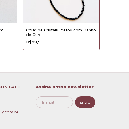
om
Colar de Cristais Pretos com Banho
de Ouro
Colar de C
R$59,90
Cultivada
R$69,90
CONTATO
Assine nossa newsletter
ly.com.br