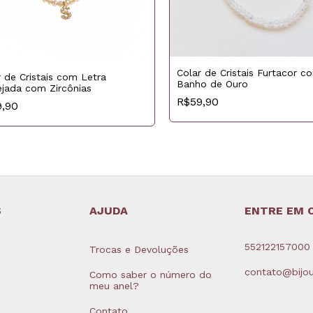
Colar de Cristais Furtacor c
r de Cristais com Letra
Banho de Ouro
ejada com Zircônias
R$59,90
9,90
S
AJUDA
ENTRE EM 
552122157000
Trocas e Devoluções
contato@bijou
Como saber o número do
meu anel?
Contato