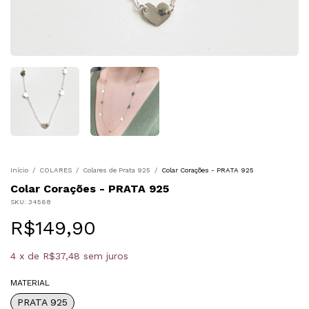
Início
/
COLARES
/
Colares de Prata 925
/
Colar Corações - PRATA 925
Colar Corações - PRATA 925
SKU:
34568
R$149,90
4
x
de
R$37,48
sem juros
MATERIAL
PRATA 925