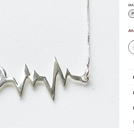
MA
P
At