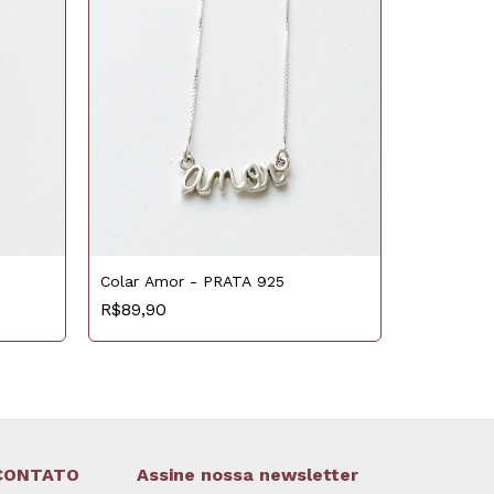
Colar Amor - PRATA 925
R$89,90
Colar Fol
R$129,90
CONTATO
Assine nossa newsletter