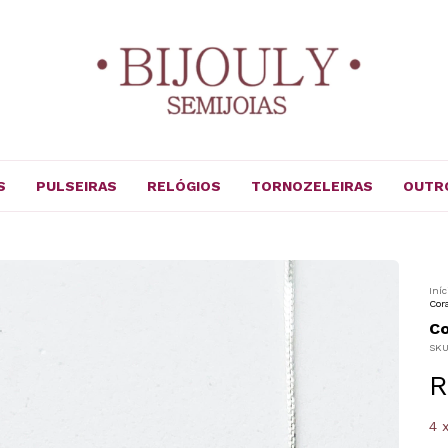
S
PULSEIRAS
RELÓGIOS
TORNOZELEIRAS
OUTR
Iníc
Cor
Co
SK
R
4