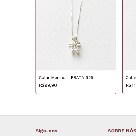
Colar Menino - PRATA 925
Cola
A 925
R$99,90
R$11
Siga-nos
SOBRE NÓ