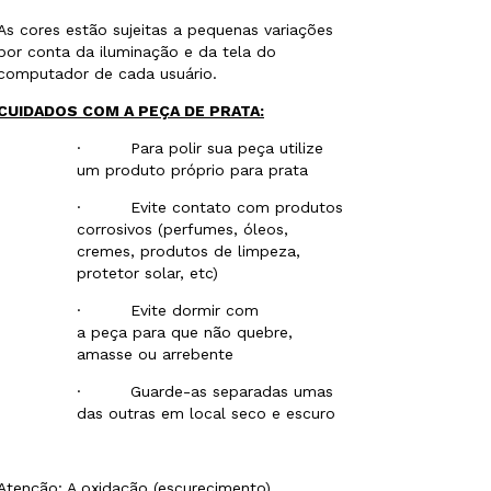
As cores estão sujeitas a pequenas variações
por conta da iluminação e da tela do
computador de cada usuário.
CUIDADOS COM A PEÇA DE PRATA:
· Para polir sua peça utilize
um produto próprio para prata
· Evite contato com produtos
corrosivos (perfumes, óleos,
cremes, produtos de limpeza,
protetor solar, etc)
· Evite dormir com
a peça para que não quebre,
amasse ou arrebente
· Guarde-as separadas umas
das outras em local seco e escuro
Atenção: A oxidação (escurecimento)