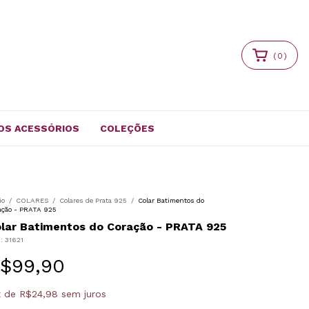
(
0
)
OS ACESSÓRIOS
COLEÇÕES
io
/
COLARES
/
Colares de Prata 925
/
Colar Batimentos do
ação - PRATA 925
lar Batimentos do Coração - PRATA 925
U:
31621
$99,90
x
de
R$24,98
sem juros