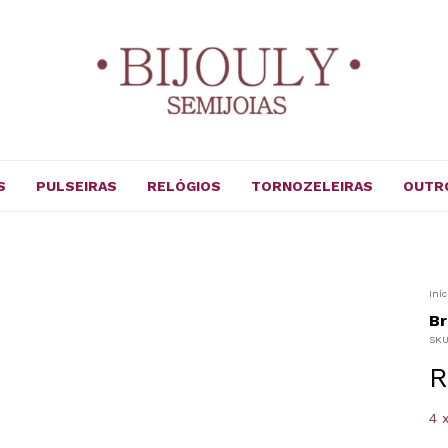
S
PULSEIRAS
RELÓGIOS
TORNOZELEIRAS
OUTR
Iníc
Br
SK
R
4