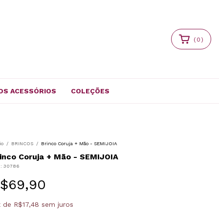
(
0
)
OS ACESSÓRIOS
COLEÇÕES
io
/
BRINCOS
/
Brinco Coruja + Mão - SEMIJOIA
inco Coruja + Mão - SEMIJOIA
U:
30786
$69,90
x
de
R$17,48
sem juros