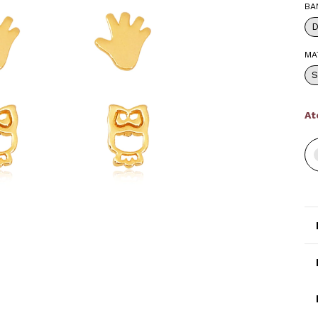
BA
MA
S
At