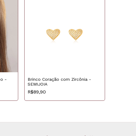
o -
Brinco Coração com Zircônia -
SEMIJOIA
Argola Sã
R$89,90
R$79,90