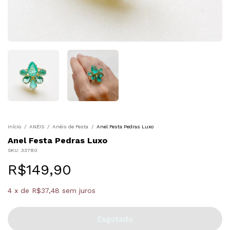
Início
/
ANÉIS
/
Anéis de Festa
/
Anel Festa Pedras Luxo
Anel Festa Pedras Luxo
SKU:
33780
R$149,90
4
x
de
R$37,48
sem juros